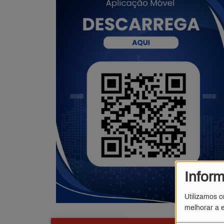
Infor
Utilizamos c
melhorar a e