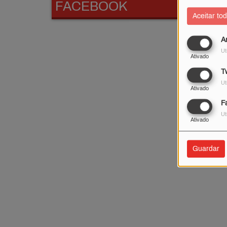
FACEBOOK
Aceitar to
A
Ut
Ativado
Tw
Ut
Ativado
F
Ut
Ativado
Guardar