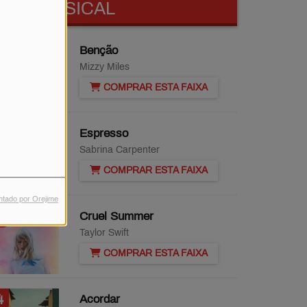
TOP MUSICAL
1
Benção
Mizzy Miles
COMPRAR ESTA FAIXA
2
Espresso
Sabrina Carpenter
COMPRAR ESTA FAIXA
ntado por Orejime
3
Cruel Summer
Taylor Swift
COMPRAR ESTA FAIXA
4
Acordar