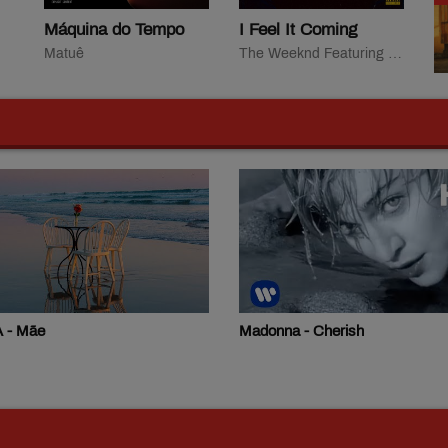
Máquina do Tempo
I Feel It Coming
Matuê
The Weeknd Featuring Daft Punk
 - Cherish
Ana Moura - Tens os Olhos de