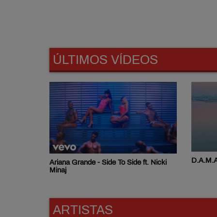
ÚLTIMOS VÍDEOS
D.A.M.A - Mãe
Madonna
ft. Nicki
ARTISTAS