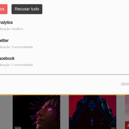
PLAYLIST
dos
Recusar tudo
nalytics
ilização: Analítica
itter
ilização: Funcionalidade
acebook
ilização: Funcionalidade
Halo
Raízes
Beyoncé
Nininho Vaz Maia
Alime