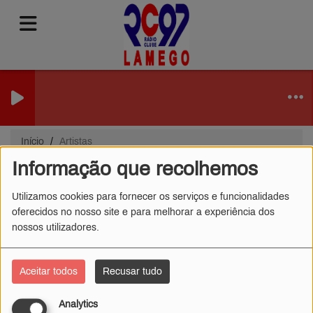
Início
Artistas
Informação que recolhemos
Artistas
Utilizamos cookies para fornecer os serviços e funcionalidades
oferecidos no nosso site e para melhorar a experiência dos
nossos utilizadores.
Tudo
0-9
A
B
C
D
E
F
G
H
I
J
K
L
M
N
O
P
Q
R
S
T
U
V
W
Aceitar todos
Recusar tudo
X
Y
Z
Analytics