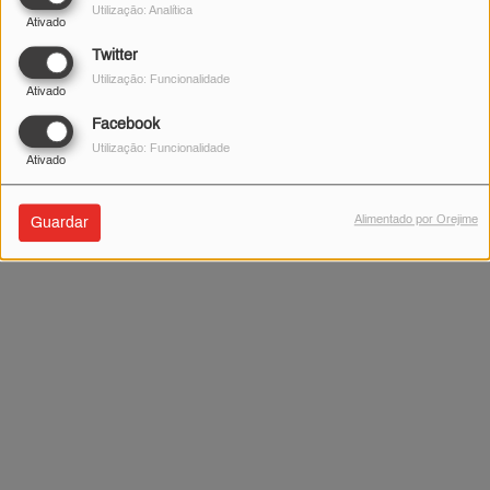
Utilização: Analítica
Ativado
Não foram encontrados resultados.
Twitter
Utilização: Funcionalidade
Ativado
Facebook
Utilização: Funcionalidade
Ativado
Alimentado por Orejime
Guardar