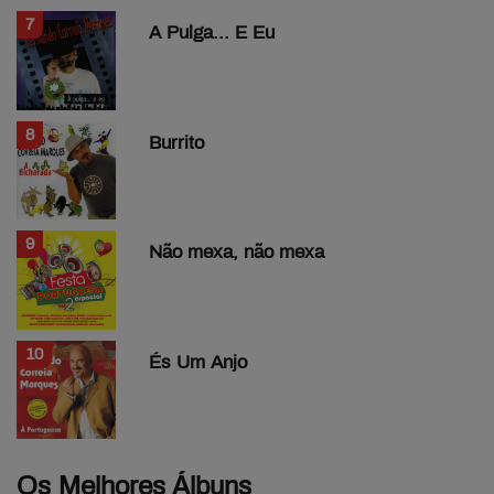
7
A Pulga... E Eu
8
Burrito
9
Não mexa, não mexa
10
És Um Anjo
Os Melhores Álbuns