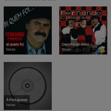
ai quem foi
Carocha do Amor
faixas
faixas
À Portuguesa
faixas