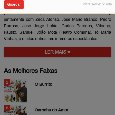
Em 1974 / 75 é um dos fundadores da Pró-Fapir,
Alimentado por Orejime
Guardar
participando com o seu Grupo de Dinamização Popular
(GDP- constituído por FCM-Tó Gonçalves e Cândida),
juntamente com Zeca Afonso, José Mário Branco, Pedro
Barroso, José Jorge Letria, Carlos Paredes, Vitorino,
Fausto, Samuel, João Mota (Teatro Comuna), Tó Maria
Vinhas, e muitos outros, em inúmeros espectáculos.
LER MAIS
As Melhores Faixas
1
O Burrito
2
Carocha do Amor