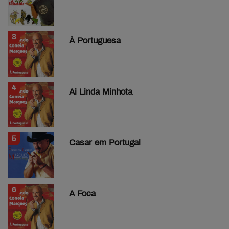
3
À Portuguesa
4
Ai Linda Minhota
5
Casar em Portugal
6
A Foca