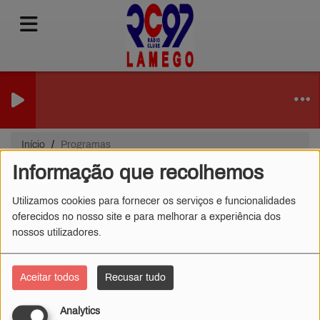
Início
Programas
Informação que recolhemos
Programas
Utilizamos cookies para fornecer os serviços e funcionalidades
oferecidos no nosso site e para melhorar a experiência dos
nossos utilizadores.
Tudo
Seg.
Ter
Qua
Qui
Sex
Sáb
Dom
Aceitar todos
Recusar tudo
Analytics