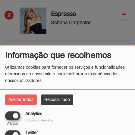
Espresso
2
Sabrina Carpenter
Cruel Summer
Informação que recolhemos
3
Taylor Swift
Utilizamos cookies para fornecer os serviços e funcionalidades
oferecidos no nosso site e para melhorar a experiência dos
nossos utilizadores.
Acordar
4
Aceitar todos
Recusar tudo
Plutonio
Analytics
Utilização: Analítica
Ativado
Fumaça
5
Twitter