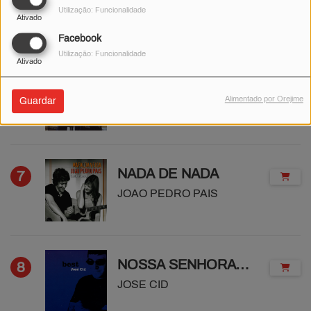
Utilização: Funcionalidade
Bárbara Bandeira
Ativado
Facebook
Utilização: Funcionalidade
Ativado
Faz Bem
6
Alimentado por Orejime
Guardar
Bluay
NADA DE NADA
7
JOAO PEDRO PAIS
NOSSA SENHORA DO TEJO
8
JOSE CID