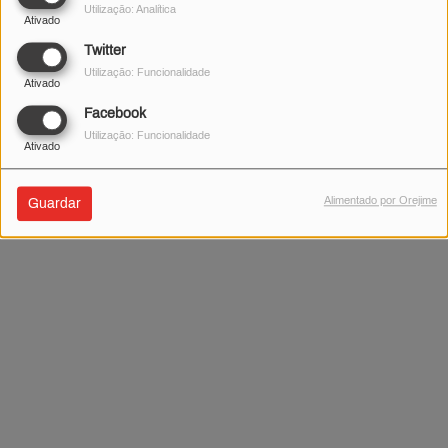
Utilização: Analítica
Ativado
Twitter
Não foram encontrados resultados.
Utilização: Funcionalidade
Ativado
Facebook
Utilização: Funcionalidade
Ativado
Alimentado por Orejime
Guardar