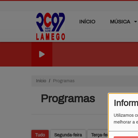
INÍCIO
MÚSICA
Início
Programas
Programas
Infor
Utilizamos c
melhorar a e
Tudo
Segunda-feira
Terça-feira
Qua.