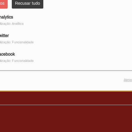
dos
Recusar tudo
nalytics
ilização: Analítica
itter
ilização: Funcionalidade
acebook
ilização: Funcionalidade
Alime