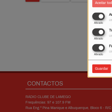
Aceitar to
A
Ut
Ativado
Tw
Ut
Ativado
F
Ut
Ativado
Guardar
CONTACTOS
RÁDIO CLUBE DE LAMEGO
Frequências: 97 e 107.9 FM
Rua Eng.º Pina Manique e Albuquerque, Bloco 6 - R/C