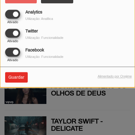
Analytics
D.A.M.A - MÃE
Utilização: Analítica
Ativado
Twitter
Utilização: Funcionalidade
Ativado
MADONNA - CHERISH
Facebook
Utilização: Funcionalidade
Ativado
Alimentado por Orejime
Guardar
ANA MOURA - TENS OS
OLHOS DE DEUS
TAYLOR SWIFT -
DELICATE