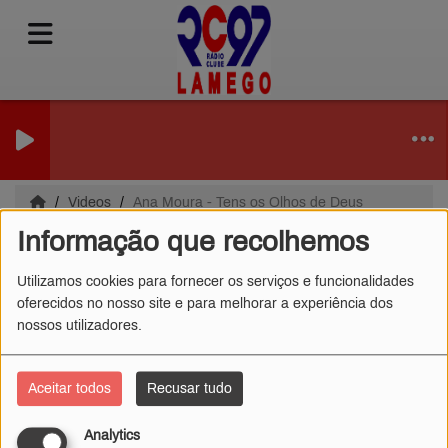
Videos
Ana Moura - Tens os Olhos de Deus
Informação que recolhemos
Ana Moura - Tens os
Utilizamos cookies para fornecer os serviços e funcionalidades
Olhos de Deus
oferecidos no nosso site e para melhorar a experiência dos
nossos utilizadores.
Aceitar todos
Recusar tudo
Analytics